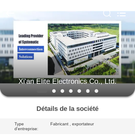
2026
Xi'an
Elite
Electronics
Co.,
Ltd..
All
Rights
MAISON
Reserved.
PRODUITS
AU
SUJET
Xi'an Elite Electronics Co., Ltd.
DE
NOUS
Détails de la société
VISITE
Type
Fabricant , exportateur
D'USINE
d'entreprise: