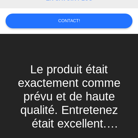
VR
SHOW
CONTACT!
PLAN
DU
SITE
Le produit était
PRIVACY
exactement comme
POLICY
prévu et de haute
qualité. Entretenez
était excellent.
Passera commande