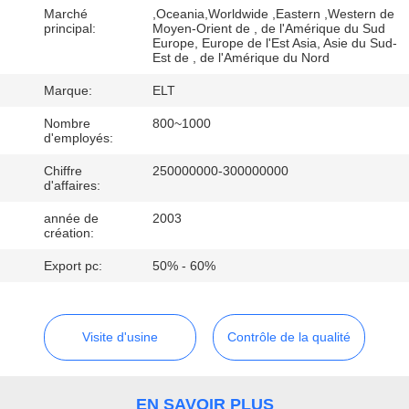
Marché
,Oceania,Worldwide ,Eastern ,Western de
principal:
Moyen-Orient de , de l'Amérique du Sud
CONTRÔLE
Europe, Europe de l'Est Asia, Asie du Sud-
Est de , de l'Amérique du Nord
DE
Marque:
ELT
QUALITÉ
Nombre
800~1000
d'employés:
CONTACTEZ-
Chiffre
250000000-300000000
NOUS
d'affaires:
année de
2003
création:
NOUVELLES
Export pc:
50% - 60%
DEMANDEZ
UNE
Visite d'usine
Contrôle de la qualité
CITATION
EN SAVOIR PLUS