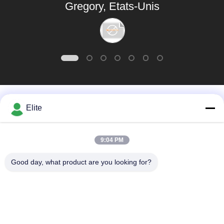
Gregory, Etats-Unis
certainement
d'encore.
Catégories populaires
Tous
Elite
Connecteur de SMA
Connecteur de SMP
9:04 PM
rf
rf
Good day, what product are you looking for?
Connecteur de
connecteur de 1.0mm
SMPM rf
rf
connecteur de
connecteur de 2.4mm