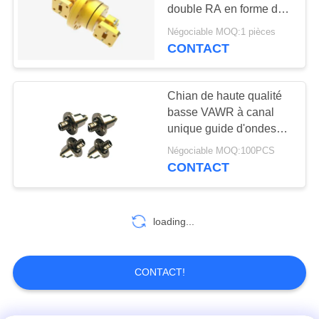
VR
double RA en forme de
SHOW
U dans la
Négociable MOQ:1 pièces
communication RJ-1L-
CONTACT
12
BJ320-5
PLAN
connecteur de
DU
Chian de haute qualité
1.85mm rf
basse VAWR à canal
SITE
unique guide d'ondes
micro-ondes joint rotatif
Négociable MOQ:100PCS
RJ-1LN
PRIVACY
CONTACT
POLICY
40
loading...
connecteur de
2.4mm rf
CONTACT!