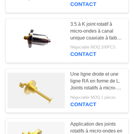
RJ-1LBJ320
CONTACT
CONTRÔLE
DE
3.5 à K joint rotatif à
98
QUALITÉ
micro-ondes à canal
Connecteur de
unique coaxiale à faible
perte RJ-1L3.5
SMPM rf
Négociable MOQ:100PCS
CONTACTEZ-
CONTACT
NOUS
Une ligne droite et une
NOUVELLES
ligne RA en forme de L.
Joints rotatifs à micro-
23
ondes 1L-BJ320-1
DEMANDEZ
Négociable MOQ:1 pièces
connecteur de
CONTACT
UNE
1.0mm rf
CITATION
Application des joints
rotatifs à micro-ondes en