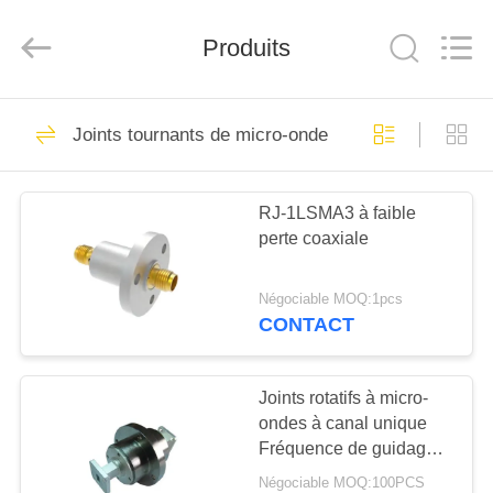
2026
Xi'an
Elite
Electronics
Produits
Co.,
Ltd..
All
Rights
MAISON
Reserved.
207
Joints tournants de micro-onde
Connecteur de SMA
PRODUITS
rf
RJ-1LSMA3 à faible
perte coaxiale
AU
SUJET
Négociable MOQ:1pcs
DE
CONTACT
236
NOUS
Connecteur de SMP
Joints rotatifs à micro-
ondes à canal unique
VISITE
rf
Fréquence de guidage
D'USINE
des ondes 32-39 GHz
Négociable MOQ:100PCS