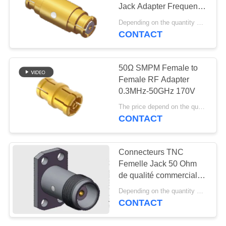
VR
Jack Adapter Frequency
SHOW
Up To 18GHz 40GHz
Depending on the quantity MOQ:En stock selon les besoins
with Length 10.7mm
CONTACT
12
PLAN
connecteur de
DU
50Ω SMPM Female to
1.85mm rf
Female RF Adapter
SITE
0.3MHz-50GHz 170V
The price depend on the quantity MOQ:MOQ 50 pièces
PRIVACY
CONTACT
POLICY
40
Connecteurs TNC
connecteur de
Femelle Jack 50 Ohm
de qualité commerciale,
2.4mm rf
montage sur bride à 4
Depending on the quantity MOQ:En stock
trous
CONTACT