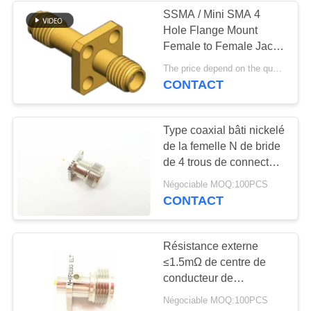
SSMA / Mini SMA 4
Hole Flange Mount
135
Female to Female Jack
connecteur de
to Jack RF Coaxial
The price depend on the quantity MOQ:MOQ 50 pièces
Adapters Up to 18GHz
CONTACT
2.92mm rf
Type coaxial bâti nickelé
de la femelle N de bride
de 4 trous de connecteur
de rf
15
Négociable MOQ:100PCS
CONTACT
connecteur de
3.5mm rf
Résistance externe
≤1.5mΩ de centre de
conducteur de
connecteur nickelé
Négociable MOQ:100PCS
femelle de rf N