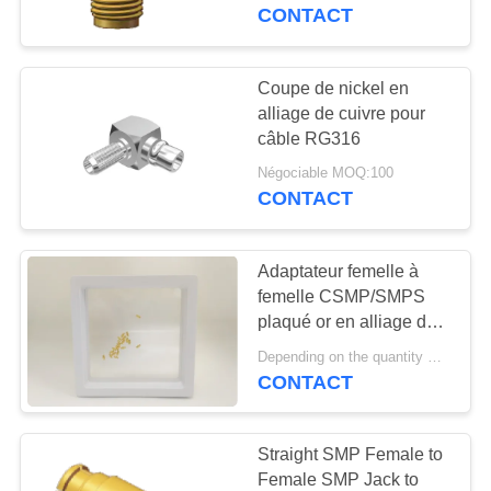
18 GHz, utilisant un
CONTACT
composant micro-ondes
CONTRÔLE
DE
Coupe de nickel en
98
QUALITÉ
alliage de cuivre pour
Connecteur de
câble RG316
SMPM rf
Négociable MOQ:100
CONTACTEZ-
CONTACT
NOUS
Adaptateur femelle à
NOUVELLES
femelle CSMP/SMPS
plaqué or en alliage de
23
cuivre, pratique pour
DEMANDEZ
Depending on the quantity MOQ:100
connecteur de
l'interconnexion carte à
CONTACT
UNE
carte
1.0mm rf
CITATION
Straight SMP Female to
Female SMP Jack to