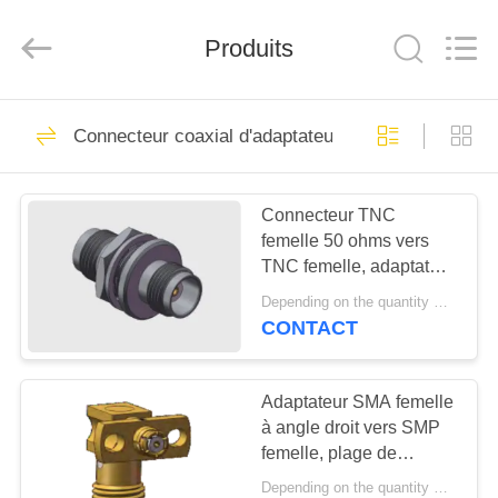
2026
Xi'an
Elite
Electronics
Produits
Co.,
Ltd..
All
Rights
MAISON
Reserved.
207
Connecteur coaxial d'adaptateur de rf
Connecteur de SMA
PRODUITS
rf
Connecteur TNC
femelle 50 ohms vers
AU
TNC femelle, adaptateur
SUJET
de montage sur cloison
Depending on the quantity MOQ:50, nous pouvons discuter si en stock
à vis femelle-femelle
DE
CONTACT
TNC, plage de
236
NOUS
fréquences de
Connecteur de SMP
fonctionnement optimale
Adaptateur SMA femelle
DC-11GHz
à angle droit vers SMP
VISITE
rf
femelle, plage de
D'USINE
fréquences 0,3 MHz à
Depending on the quantity MOQ:en stock