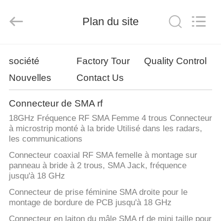
2026
Xi'an
Elite
Electronics
Plan du site
Co.,
Ltd..
All
Rights
MAISON
Reserved.
société
Factory Tour
Quality Control
Nouvelles
Contact Us
PRODUITS
Connecteur de SMA rf
AU
18GHz Fréquence RF SMA Femme 4 trous Connecteur
SUJET
à microstrip monté à la bride Utilisé dans les radars,
les communications
DE
Connecteur coaxial RF SMA femelle à montage sur
NOUS
panneau à bride à 2 trous, SMA Jack, fréquence
jusqu'à 18 GHz
VISITE
Connecteur de prise féminine SMA droite pour le
montage de bordure de PCB jusqu'à 18 GHz
D'USINE
Connecteur en laiton du mâle SMA rf de mini taille pour