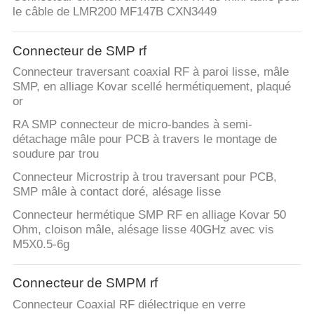
le câble de LMR200 MF147B CXN3449
CONTRÔLE
DE
Connecteur de SMP rf
QUALITÉ
Connecteur traversant coaxial RF à paroi lisse, mâle
SMP, en alliage Kovar scellé hermétiquement, plaqué
or
CONTACTEZ-
RA SMP connecteur de micro-bandes à semi-
NOUS
détachage mâle pour PCB à travers le montage de
soudure par trou
Connecteur Microstrip à trou traversant pour PCB,
NOUVELLES
SMP mâle à contact doré, alésage lisse
Connecteur hermétique SMP RF en alliage Kovar 50
DEMANDEZ
Ohm, cloison mâle, alésage lisse 40GHz avec vis
M5X0.5-6g
UNE
CITATION
Connecteur de SMPM rf
Connecteur Coaxial RF diélectrique en verre