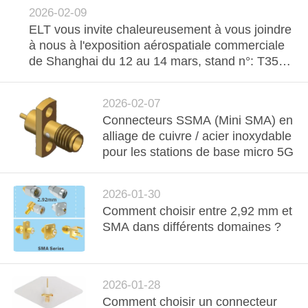
VR
2026-02-09
SHOW
ELT vous invite chaleureusement à vous joindre
à nous à l'exposition aérospatiale commerciale
de Shanghai du 12 au 14 mars, stand n°: T357-
PLAN
360
DU
2026-02-07
SITE
Connecteurs SSMA (Mini SMA) en
alliage de cuivre / acier inoxydable
pour les stations de base micro 5G
PRIVACY
POLICY
2026-01-30
Comment choisir entre 2,92 mm et
SMA dans différents domaines ?
2026-01-28
Comment choisir un connecteur