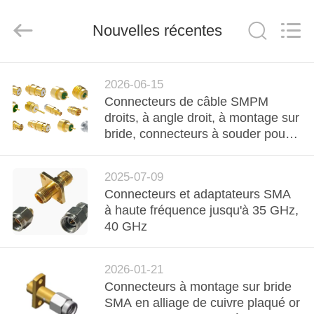
2026
Xi'an
Elite
Electronics
Nouvelles récentes
Co.,
Ltd..
All
Rights
MAISON
Reserved.
2026-06-15
Connecteurs de câble SMPM
PRODUITS
droits, à angle droit, à montage sur
bride, connecteurs à souder pour
PCB Mini SMP d'Elite Electronics
AU
2025-07-09
SUJET
Connecteurs et adaptateurs SMA
DE
à haute fréquence jusqu'à 35 GHz,
40 GHz
NOUS
2026-01-21
VISITE
Connecteurs à montage sur bride
D'USINE
SMA en alliage de cuivre plaqué or