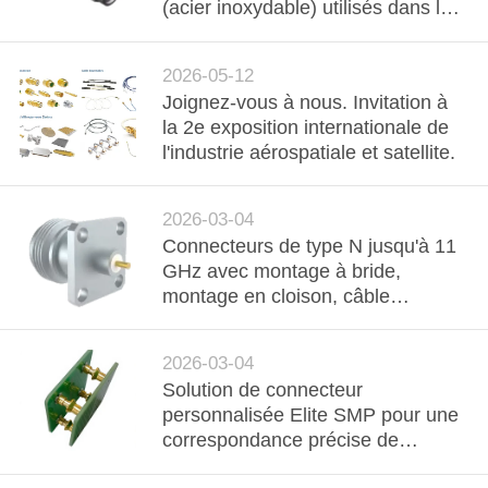
(acier inoxydable) utilisés dans les
systèmes satcom et micro-ondes
CONTRÔLE
DE
2026-05-12
Joignez-vous à nous. Invitation à
QUALITÉ
la 2e exposition internationale de
l'industrie aérospatiale et satellite.
CONTACTEZ-
NOUS
2026-03-04
Connecteurs de type N jusqu'à 11
GHz avec montage à bride,
NOUVELLES
montage en cloison, câble
d'accouplement - Marque ELT
DEMANDEZ
2026-03-04
UNE
Solution de connecteur
personnalisée Elite SMP pour une
CITATION
correspondance précise de
l'espacement de carte à carte