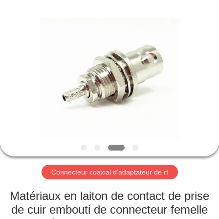
2026
Xi'an
Elite
Electronics
Co.,
Ltd..
All
Rights
MAISON
Reserved.
PRODUITS
AU
SUJET
DE
NOUS
Connecteur coaxial d'adaptateur de rf
VISITE
Matériaux en laiton de contact de prise
D'USINE
de cuir embouti de connecteur femelle