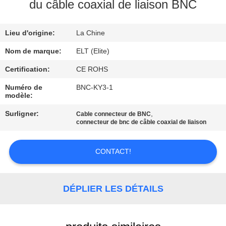
du câble coaxial de liaison BNC
CONTRÔLE
Lieu d'origine:
La Chine
DE
QUALITÉ
Nom de marque:
ELT (Elite)
Certification:
CE ROHS
CONTACTEZ-
Numéro de
BNC-KY3-1
modèle:
NOUS
Surligner:
,
Cable connecteur de BNC
connecteur de bnc de câble coaxial de liaison
NOUVELLES
CONTACT!
DEMANDEZ
UNE
DÉPLIER LES DÉTAILS
CITATION