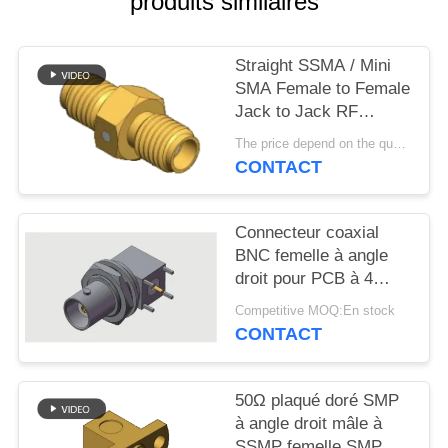
produits similaires
VR
SHOW
Straight SSMA / Mini
SMA Female to Female
PLAN
Jack to Jack RF
DU
Coaxial Adapters Up to
The price depend on the quantity MOQ:MOQ 50 pièces
18GHz
SITE
CONTACT
PRIVACY
Connecteur coaxial
BNC femelle à angle
POLICY
droit pour PCB à 4
pattes, soudure
Competitive MOQ:En stock
traversante, jusqu'à 4
CONTACT
GHz en
environnements
commerciaux
50Ω plaqué doré SMP
à angle droit mâle à
SSMP femelle SMP à