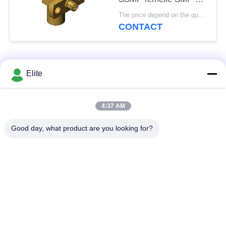
SSMP Plug to Jack
The price depend on the quantity MOQ:MOQ 50 pièces
Adaptateur coaxial RF
CONTACT
jusqu'à 40 GHz
Catégories populaires
Tous
Elite
Connecteur de SMA
Connecteur de SMP
4:37 AM
rf
rf
Good day, what product are you looking for?
Connecteur de
connecteur de 1.0mm
SMPM rf
rf
connecteur de
connecteur de 2.4mm
1.85mm rf
rf