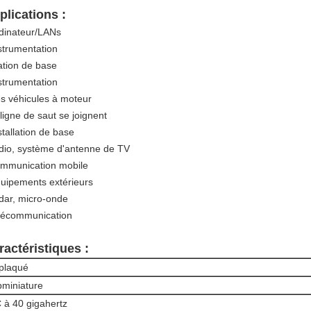
plications :
rdinateur/LANs
nstrumentation
tation de base
nstrumentation
es véhicules à moteur
 ligne de saut se joignent
stallation de base
adio, système d'antenne de TV
ommunication mobile
quipements extérieurs
adar, micro-onde
élécommunication
ractéristiques :
plaqué
miniature
C à 40 gigahertz