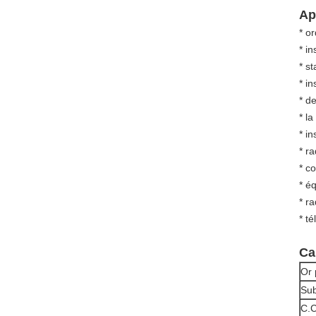
Ap
* o
* i
* s
* i
* d
* la
* in
* r
* c
* é
* r
* t
Ca
Or 
Sub
C.