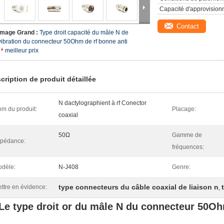
Capacité d'approvision
Contact
Image Grand :
Type droit capacité du mâle N de
vibration du connecteur 50Ohm de rf bonne anti
meilleur prix
cription de produit détaillée
N dactylographient à rf Conector
m du produit:
Placage:
coaxial
50Ω
Gamme de
pédance:
fréquences:
dèle:
N-J408
Genre:
type connecteurs du câble coaxial de liaison n
ttre en évidence:
,
Le type droit or du mâle N du connecteur 50Ohm