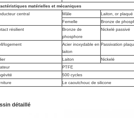
actéristiques matérielles et mécaniques
ducteur central
Mâle
Laiton, or plaqué
Femelle
Bronze de phosph
tact résilient
Bronze de
Nickelé passivé
phosphore
ll/logement
Acier inoxydable en
Passivation plaqu
laiton
lier
Laiton
Nickelé
lateur
PTFE
gévité
500 cycles
niture
Le caoutchouc de silicone
ssin détaillé