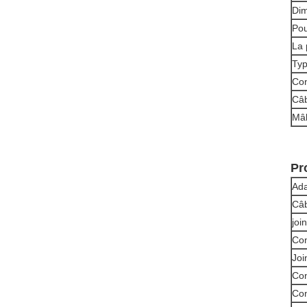
Di
Pou
La 
Typ
Con
Câb
Mâl
Pr
Ada
Câb
joi
Con
Joi
Co
Con