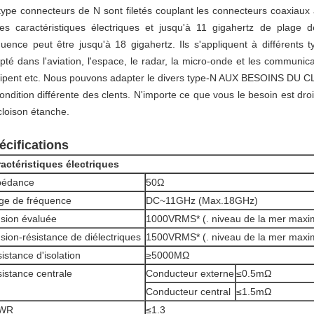
type connecteurs de N sont filetés couplant les connecteurs coaxiaux 
les caractéristiques électriques et jusqu'à 11 gigahertz de plage 
quence peut être jusqu'à 18 gigahertz. Ils s'appliquent à différents
pté dans l'aviation, l'espace, le radar, la micro-onde et les communic
ipent etc. Nous pouvons adapter le divers type-N AUX BESOINS DU CL
condition différente des clents. N'importe ce que vous le besoin est droi
cloison étanche.
écifications
actéristiques électriques
pédance
50Ω
ge de fréquence
DC~11GHz (Max.18GHz)
sion évaluée
1000VRMS* (. niveau de la mer max
sion-résistance de diélectriques
1500VRMS* (. niveau de la mer max
istance d'isolation
≥5000MΩ
istance centrale
Conducteur externe
≤0.5mΩ
Conducteur central
≤1.5mΩ
WR
≤1.3