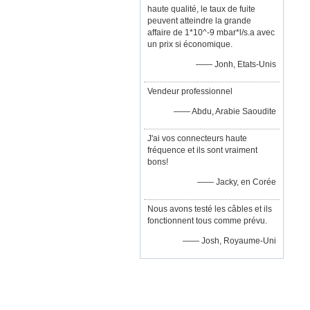
haute qualité, le taux de fuite
peuvent atteindre la grande
affaire de 1*10^-9 mbar*l/s.a avec
un prix si économique.
—— Jonh, Etats-Unis
Vendeur professionnel
—— Abdu, Arabie Saoudite
J'ai vos connecteurs haute
fréquence et ils sont vraiment
bons!
—— Jacky, en Corée
Nous avons testé les câbles et ils
fonctionnent tous comme prévu.
—— Josh, Royaume-Uni