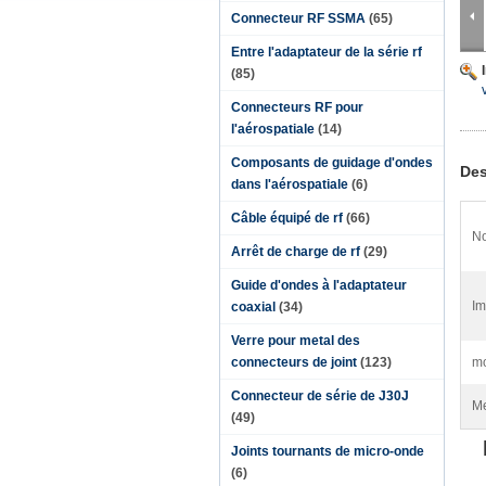
Connecteur RF SSMA
(65)
Entre l'adaptateur de la série rf
(85)
Connecteurs RF pour
l'aérospatiale
(14)
Composants de guidage d'ondes
Des
dans l'aérospatiale
(6)
Câble équipé de rf
(66)
No
Arrêt de charge de rf
(29)
Guide d'ondes à l'adaptateur
Im
coaxial
(34)
Verre pour metal des
connecteurs de joint
(123)
mo
Connecteur de série de J30J
Me
(49)
Joints tournants de micro-onde
(6)