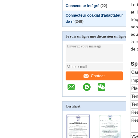
Le 
Connecteur intégré
(22)
et 
Connecteur coaxial d'adaptateur
fré
de rf
(249)
ado
équ
Je suis en ligne une discussion en ligne
la 
de 
Sp
Car
Contact
Im
Pla
Ten
Ten
Certificat
Rés
Rés
VS