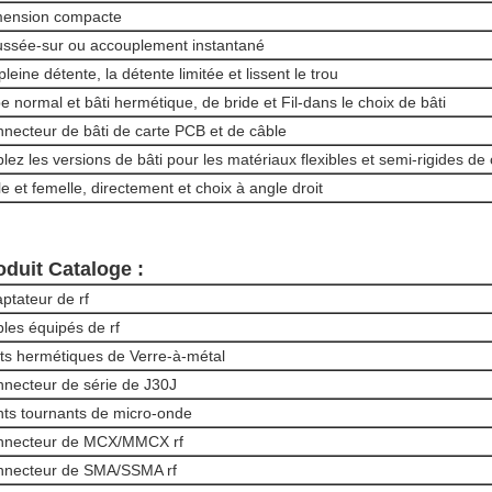
mension compacte
ssée-sur ou accouplement instantané
pleine détente, la détente limitée et lissent le trou
e normal et bâti hermétique, de bride et Fil-dans le choix de bâti
necteur de bâti de carte PCB et de câble
lez les versions de bâti pour les matériaux flexibles et semi-rigides de
e et femelle, directement et choix à angle droit
oduit Cataloge :
ptateur de rf
les équipés de rf
nts hermétiques de Verre-à-métal
necteur de série de J30J
nts tournants de micro-onde
nnecteur de MCX/MMCX rf
necteur de SMA/SSMA rf