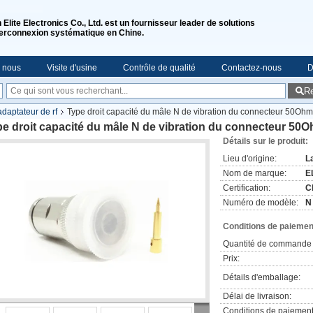
n Elite Electronics Co., Ltd. est un fournisseur leader de solutions
terconnexion systématique en Chine.
e nous
Visite d'usine
Contrôle de qualité
Contactez-nous
D
R
daptateur de rf
Type droit capacité du mâle N de vibration du connecteur 50Ohm 
e droit capacité du mâle N de vibration du connecteur 50O
Détails sur le produit:
Lieu d'origine:
L
Nom de marque:
EL
Certification:
C
Numéro de modèle:
N
Conditions de paiement
Quantité de commande 
Prix:
Détails d'emballage:
Délai de livraison:
Conditions de paiement