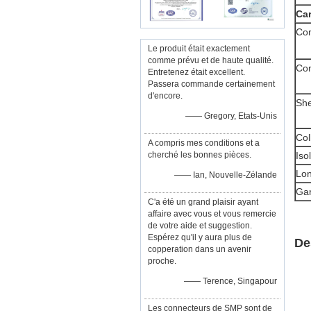
Car
Con
Le produit était exactement
comme prévu et de haute qualité.
Con
Entretenez était excellent.
Passera commande certainement
d'encore.
She
—— Gregory, Etats-Unis
Col
A compris mes conditions et a
cherché les bonnes pièces.
Iso
Lon
—— Ian, Nouvelle-Zélande
Gar
C'a été un grand plaisir ayant
affaire avec vous et vous remercie
de votre aide et suggestion.
Espérez qu'il y aura plus de
De
copperation dans un avenir
proche.
—— Terence, Singapour
Les connecteurs de SMP sont de