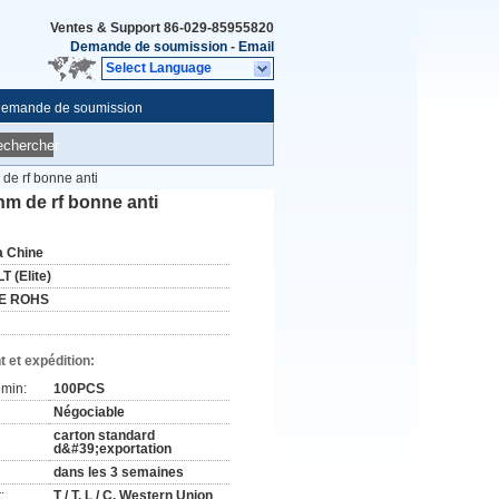
Ventes & Support
86-029-85955820
Demande de soumission
-
Email
Select Language
emande de soumission
echercher
de rf bonne anti
hm de rf bonne anti
a Chine
T (Elite)
E ROHS
 et expédition:
min:
100PCS
Négociable
carton standard
d&#39;exportation
dans les 3 semaines
:
T / T, L / C, Western Union