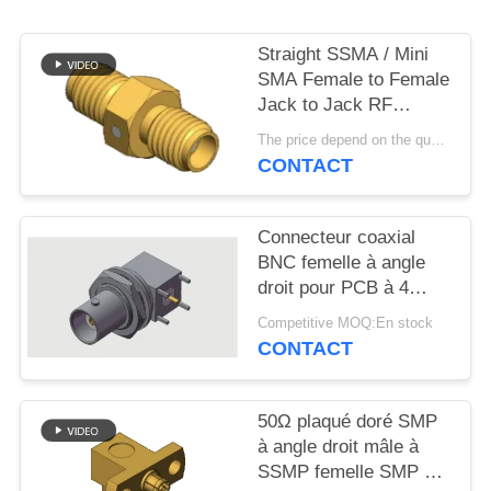
VR
SHOW
Straight SSMA / Mini
SMA Female to Female
Jack to Jack RF
PLAN
Coaxial Adapters Up to
The price depend on the quantity MOQ:MOQ 50 pièces
DU
18GHz
CONTACT
SITE
Connecteur coaxial
PRIVACY
BNC femelle à angle
POLICY
droit pour PCB à 4
pattes, soudure
Competitive MOQ:En stock
traversante, jusqu'à 4
CONTACT
GHz en
environnements
commerciaux
50Ω plaqué doré SMP
à angle droit mâle à
SSMP femelle SMP à