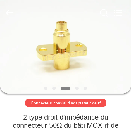
2026
Xi'an
Elite
Electronics
Co.,
Ltd..
All
Rights
MAISON
Reserved.
PRODUITS
AU
SUJET
DE
NOUS
Connecteur coaxial d'adaptateur de rf
VISITE
2 type droit d'impédance du
D'USINE
connecteur 50Ω du bâti MCX rf de