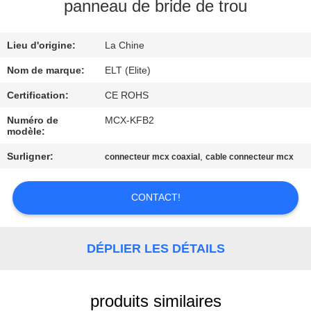
panneau de bride de trou
CONTRÔLE
Lieu d'origine:
La Chine
DE
QUALITÉ
Nom de marque:
ELT (Elite)
Certification:
CE ROHS
CONTACTEZ-
Numéro de
MCX-KFB2
modèle:
NOUS
Surligner:
,
connecteur mcx coaxial
cable connecteur mcx
NOUVELLES
CONTACT!
DEMANDEZ
UNE
DÉPLIER LES DÉTAILS
CITATION
produits similaires