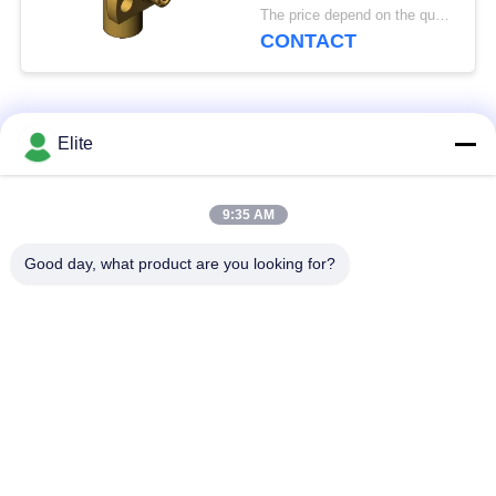
SSMP Plug to Jack
The price depend on the quantity MOQ:MOQ 50 pièces
Adaptateur coaxial RF
CONTACT
jusqu'à 40 GHz
Catégories populaires
Tous
Elite
Connecteur de SMA
Connecteur de SMP
9:35 AM
rf
rf
Good day, what product are you looking for?
Connecteur de
connecteur de 1.0mm
SMPM rf
rf
connecteur de
connecteur de 2.4mm
1.85mm rf
rf
connecteur de
connecteur de 3.5mm