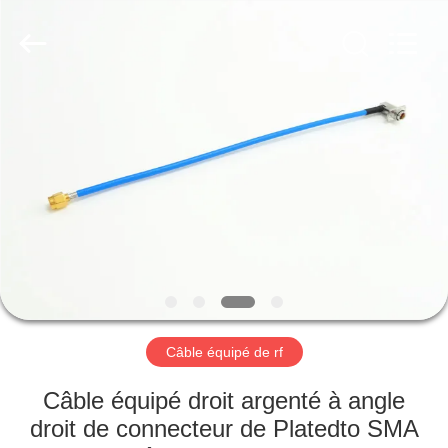
2026
Xi'an
Elite
Electronics
Co.,
Ltd..
All
Rights
MAISON
Reserved.
PRODUITS
AU
SUJET
DE
NOUS
Câble équipé de rf
VISITE
Câble équipé droit argenté à angle
D'USINE
droit de connecteur de Platedto SMA