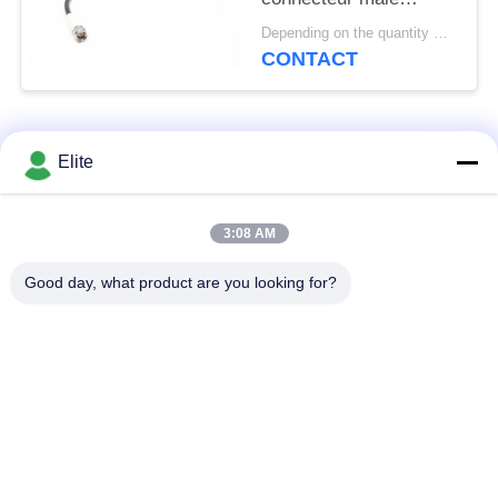
Assemblages de
Depending on the quantity MOQ:30 pièces pour la nouvelle production
fréquence jusqu'à 40
CONTACT
GHz et personnaliser
la longueur du câble
MF363A et CXN3507
Catégories populaires
comme 300mm,
Tous
Elite
500mm, 1000mm,
1500mm, 2000mm
Connecteur de SMA
Connecteur de SMP
3:08 AM
rf
rf
Good day, what product are you looking for?
Connecteur de
connecteur de 1.0mm
SMPM rf
rf
connecteur de
connecteur de 2.4mm
1.85mm rf
rf