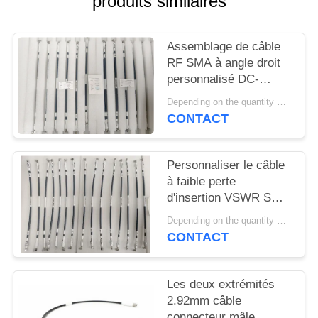
produits similaires
VR
SHOW
Assemblage de câble
RF SMA à angle droit
PLAN
personnalisé DC-
DU
18GHz Couplage CXN
Depending on the quantity MOQ:15 pièces pour la personnalisation
3450 pour le module
SITE
CONTACT
RF - personnalisable à
double extrémité
PRIVACY
Personnaliser le câble
à faible perte
POLICY
d'insertion VSWR SMA
RF DC ~ 18 GHz avec
Depending on the quantity MOQ:15 pièces pour la personnalisation
une longueur différente
CONTACT
pour la transmission du
signal
Les deux extrémités
2.92mm câble
connecteur mâle