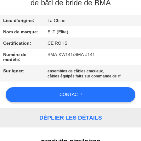
de bâti de bride de BMA
CONTRÔLE
Lieu d'origine:
La Chine
DE
QUALITÉ
Nom de marque:
ELT (Elite)
Certification:
CE ROHS
CONTACTEZ-
Numéro de
BMA-KW141/SMA-J141
modèle:
NOUS
Surligner:
,
ensembles de câbles coaxiaux
câbles équipés faits sur commande de rf
NOUVELLES
CONTACT!
DEMANDEZ
UNE
DÉPLIER LES DÉTAILS
CITATION