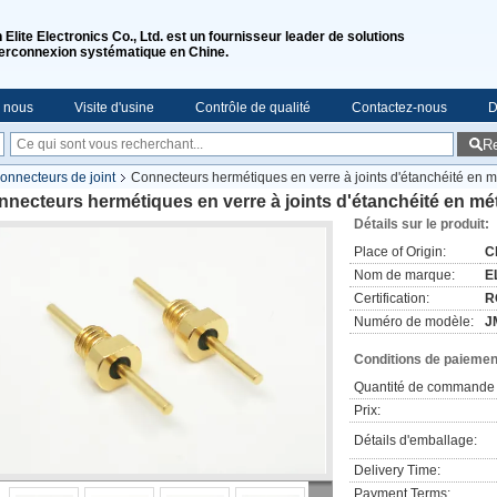
n Elite Electronics Co., Ltd. est un fournisseur leader de solutions
terconnexion systématique en Chine.
e nous
Visite d'usine
Contrôle de qualité
Contactez-nous
D
R
onnecteurs de joint
Connecteurs hermétiques en verre à joints d'étanchéité en mé
necteurs hermétiques en verre à joints d'étanchéité en méta
Détails sur le produit:
Place of Origin:
C
Nom de marque:
E
Certification:
R
Numéro de modèle:
J
Conditions de paiement
Quantité de commande 
Prix:
Détails d'emballage:
Delivery Time:
Payment Terms: