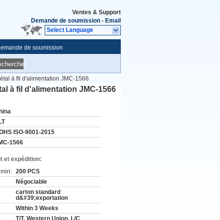
Ventes & Support
Demande de soumission
-
Email
Select Language
emande de soumission
echercher
tal à fil d'alimentation JMC-1566
l à fil d'alimentation JMC-1566
hina
LT
OHS ISO-9001-2015
MC-1566
 et expédition:
min:
200 PCS
Négociable
carton standard
d&#39;exportation
Within 3 Weeks
T/T, Western Union, L/C