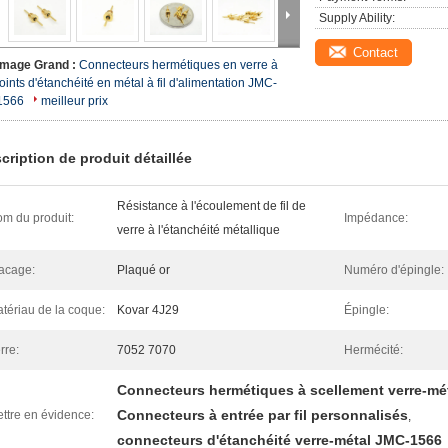
Supply Ability:
Contact
Image Grand :
Connecteurs hermétiques en verre à
joints d'étanchéité en métal à fil d'alimentation JMC-
1566
meilleur prix
cription de produit détaillée
Résistance à l'écoulement de fil de
m du produit:
Impédance:
verre à l'étanchéité métallique
acage:
Plaqué or
Numéro d'épingle:
tériau de la coque:
Kovar 4J29
Épingle:
rre:
7052 7070
Hermécité:
Connecteurs hermétiques à scellement verre-mé
Connecteurs à entrée par fil personnalisés
ttre en évidence:
,
connecteurs d'étanchéité verre-métal JMC-1566