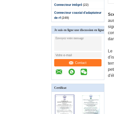
Connecteur intégré
(22)
Connecteur coaxial d'adaptateur
Sc
de rf
(249)
aus
sig
Je suis en ligne une discussion en ligne
com
dan
Le 
d'i
Contact
ter
pet
d'é
Certificat