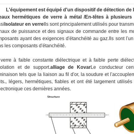
L'équipement est équipé d'un dispositif de détection de 
eaux hermétiques de verre à métal
/En-têtes à plusieurs
si
Isolateur en verre
Ils sont principalement utilisés pour tran
naux de puissance et des signaux de commande entre les mo
posants ayant des exigences d'étanchéité au gaz.Ils sont l'un
s les composants d'étanchéité.
verre à faible constante diélectrique et à faible perte diéle
solation et de support.
alliage de Kovar
Le conducteur cen
minaison tels que la liaison au fil d'or, la soudure et l'accouple
its., légers, hermétiques, fiables et ont été largement utilisés
lectronique ces dernières années.