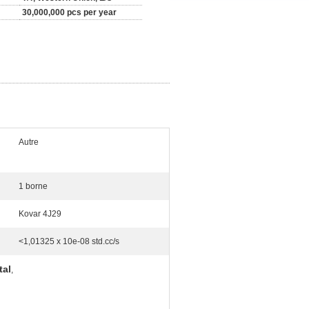
30,000,000 pcs per year
Autre
1 borne
Kovar 4J29
<1,01325 x 10e-08 std.cc/s
tal
,