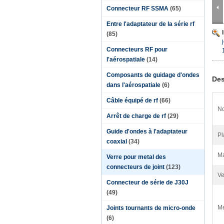
Connecteur RF SSMA
(65)
Entre l'adaptateur de la série rf
(85)
Connecteurs RF pour
l'aérospatiale
(14)
Composants de guidage d'ondes
Des
dans l'aérospatiale
(6)
Câble équipé de rf
(66)
No
Arrêt de charge de rf
(29)
Guide d'ondes à l'adaptateur
Pl
coaxial
(34)
Ma
Verre pour metal des
connecteurs de joint
(123)
Ve
Connecteur de série de J30J
(49)
Me
Joints tournants de micro-onde
(6)