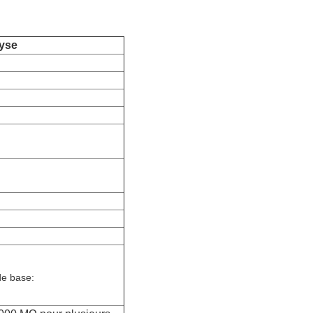
lyse
de base: