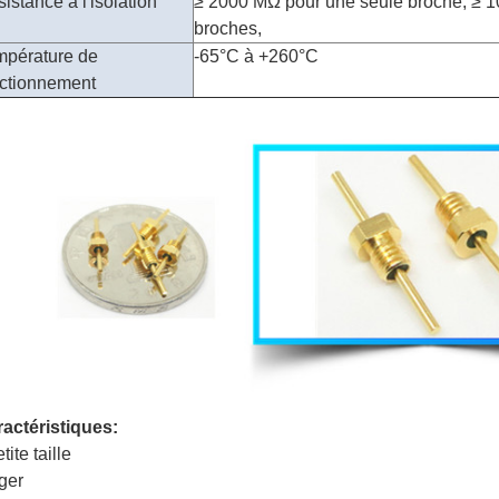
istance à l'isolation
≥ 2000 MΩ pour une seule broche, ≥ 1
broches,
mpérature de
-65°C à +260°C
nctionnement
actéristiques:
tite taille
éger