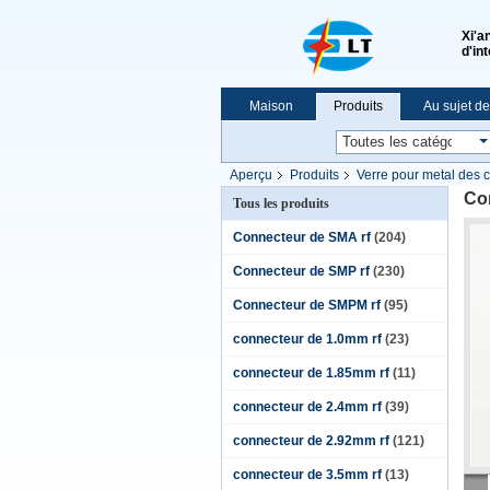
Xi'a
d'in
Maison
Produits
Au sujet d
Nouvelles
Le spectacle VR
Aperçu
Produits
Verre pour metal des c
Con
Tous les produits
Connecteur de SMA rf
(204)
Connecteur de SMP rf
(230)
Connecteur de SMPM rf
(95)
connecteur de 1.0mm rf
(23)
connecteur de 1.85mm rf
(11)
connecteur de 2.4mm rf
(39)
connecteur de 2.92mm rf
(121)
connecteur de 3.5mm rf
(13)