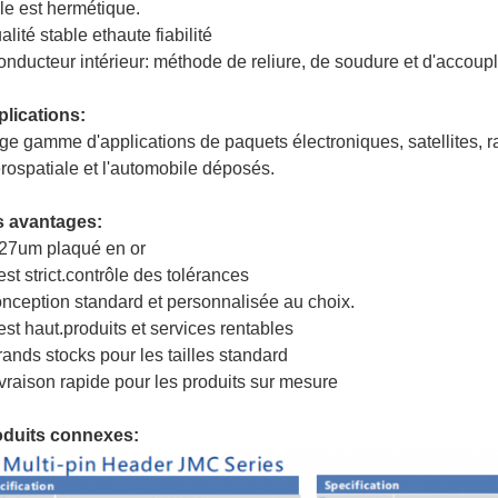
lle est hermétique.
alité stable et
haute fiabilité
onducteur intérieur: méthode de reliure, de soudure et d'accoupl
lications:
ge gamme d'applications de paquets électroniques, satellites, ra
érospatiale et l'automobile déposés.
s avantages:
,27um plaqué en or
 est strict.
contrôle des tolérances
nception standard et personnalisée au choix.
 est haut.
produits et services rentables
rands stocks pour les tailles standard
ivraison rapide pour les produits sur mesure
oduits connexes: