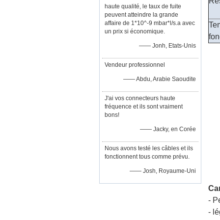
Rés
haute qualité, le taux de fuite
peuvent atteindre la grande
affaire de 1*10^-9 mbar*l/s.a avec
Te
un prix si économique.
fo
—— Jonh, Etats-Unis
Vendeur professionnel
—— Abdu, Arabie Saoudite
J'ai vos connecteurs haute
fréquence et ils sont vraiment
bons!
—— Jacky, en Corée
Nous avons testé les câbles et ils
fonctionnent tous comme prévu.
—— Josh, Royaume-Uni
Car
- Pe
- l