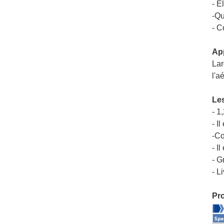
- E
-
Qu
- C
App
Lar
l'a
Le
- 1
- Il
-
Co
- Il
- G
- L
Pr