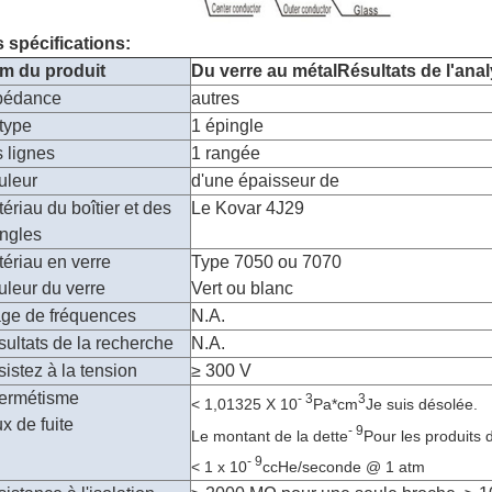
 spécifications:
m du produit
Du verre au métal
Résultats de l'ana
pédance
autres
type
1 épingle
 lignes
1 rangée
uleur
d'une épaisseur de
ériau du boîtier et des
Le Kovar 4J29
ngles
ériau en verre
Type 7050 ou 7070
leur du verre
Vert ou blanc
age de fréquences
N.A.
ultats de la recherche
N.A.
istez à la tension
≥ 300 V
hermétisme
- 3
3
< 1,01325 X 10
Pa*cm
Je suis désolée.
x de fuite
- 9
Le montant de la dette
Pour les produits 
- 9
< 1 x 10
ccHe/seconde @ 1 atm