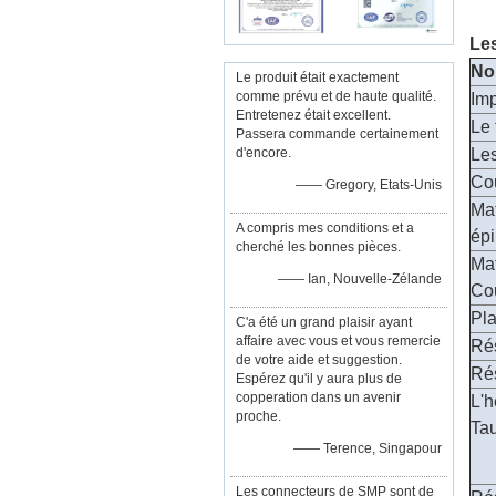
Les
No
Le produit était exactement
comme prévu et de haute qualité.
Im
Entretenez était excellent.
Le 
Passera commande certainement
d'encore.
Les
Co
—— Gregory, Etats-Unis
Mat
A compris mes conditions et a
épi
cherché les bonnes pièces.
Mat
—— Ian, Nouvelle-Zélande
Cou
Pl
C'a été un grand plaisir ayant
affaire avec vous et vous remercie
Rés
de votre aide et suggestion.
Rés
Espérez qu'il y aura plus de
copperation dans un avenir
L'
proche.
Tau
—— Terence, Singapour
Les connecteurs de SMP sont de