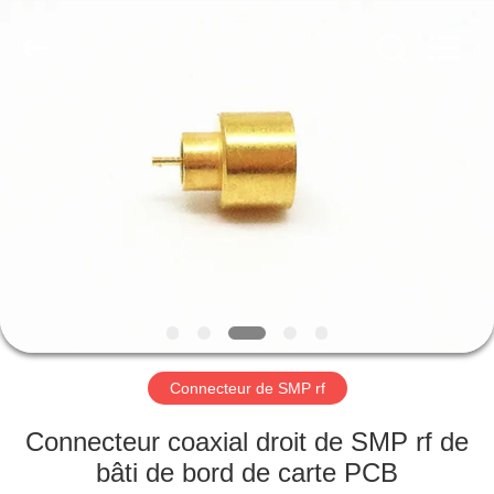
2026
Xi'an
Elite
Electronics
Co.,
Ltd..
All
Rights
MAISON
Reserved.
PRODUITS
AU
SUJET
DE
NOUS
Connecteur de SMP rf
VISITE
Connecteur coaxial droit de SMP rf de
D'USINE
bâti de bord de carte PCB