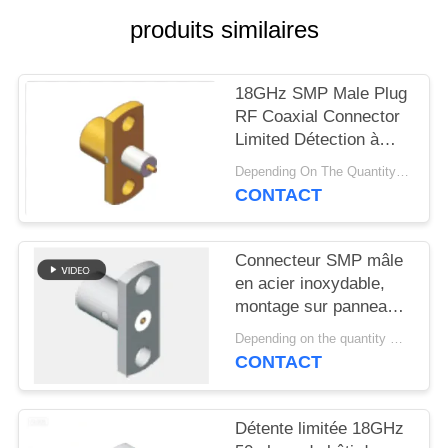
VR
produits similaires
SHOW
18GHz SMP Male Plug
PLAN
RF Coaxial Connector
DU
Limited Détection à
travers le trou fixation
SITE
Depending On The Quantity MOQ:50pcs，No MOQ Restriction If In Stocks
de soudure de la bride
CONTACT
montée pour les
PRIVACY
équipements de
télémétrie et les
POLICY
Connecteur SMP mâle
systèmes radar
en acier inoxydable,
montage sur panneau à
bride à 2 trous,
Depending on the quantity MOQ:50
détrompage limité,
CONTACT
fréquence jusqu'à 18
GHz
Détente limitée 18GHz