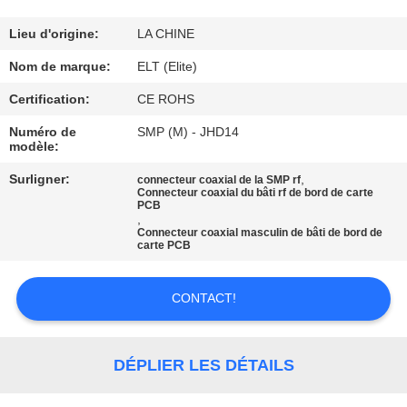
CONTRÔLE
Lieu d'origine:
LA CHINE
DE
Nom de marque:
ELT (Elite)
QUALITÉ
Certification:
CE ROHS
Numéro de
SMP (M) - JHD14
modèle:
CONTACTEZ-
NOUS
Surligner:
,
connecteur coaxial de la SMP rf
Connecteur coaxial du bâti rf de bord de carte
PCB
,
Connecteur coaxial masculin de bâti de bord de
NOUVELLES
carte PCB
DEMANDEZ
CONTACT!
UNE
CITATION
DÉPLIER LES DÉTAILS