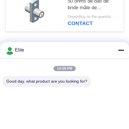
50 ohms de bâti de
bride mâle de
connecteur de SMP rf
Depending on the quantity MOQ:en stock
d'acier inoxydable
CONTACT
Catégories populaires
Tous
Elite
Connecteur de SMA
Connecteur de SMP
10:09 PM
rf
rf
Good day, what product are you looking for?
Connecteur de
connecteur de 1.0mm
SMPM rf
rf
connecteur de
connecteur de 2.4mm
1.85mm rf
rf