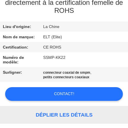
directement à la certification femelle de
ROHS
CONTRÔLE
DE
Lieu d'origine:
La Chine
QUALITÉ
Nom de marque:
ELT (Elite)
CONTACTEZ-
Certification:
CE ROHS
NOUS
Numéro de
SSMP-KK22
modèle:
Surligner:
,
connecteur coaxial de smpm
NOUVELLES
petits connecteurs coaxiaux
DEMANDEZ
CONTACT!
UNE
CITATION
DÉPLIER LES DÉTAILS