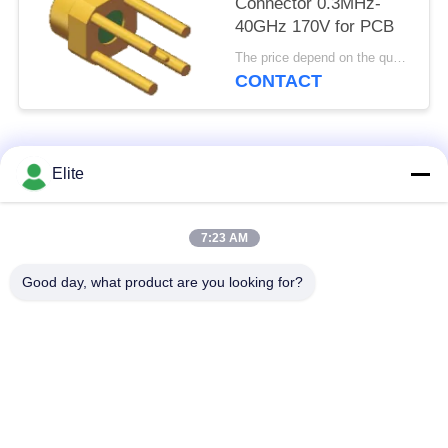
Connector 0.3MHz-
40GHz 170V for PCB
The price depend on the quantity MOQ:MOQ 100 morceaux
CONTACT
Catégories populaires
Tous
Elite
Connecteur de SMA
Connecteur de SMP
7:23 AM
rf
rf
Good day, what product are you looking for?
Connecteur de
connecteur de 1.0mm
SMPM rf
rf
connecteur de
connecteur de 2.4mm
1.85mm rf
rf