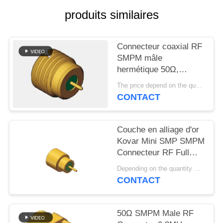
VR
produits similaires
SHOW
Connecteur coaxial RF
PLAN
SMPM mâle
DU
hermétique 50Ω,
traversée de cloison,
SITE
The price depend on the quantity MOQ:MOQ 100 morceaux
0,3 MHz - 40 GHz, 170
CONTACT
V
PRIVACY
POLICY
Couche en alliage d'or
Kovar Mini SMP SMPM
Connecteur RF Full
Detent Masculin 40
Depending on the quantity MOQ:en stock
GHz 50 Ohm avec
CONTACT
frittage en verre pour la
soudure de PCB
50Ω SMPM Male RF