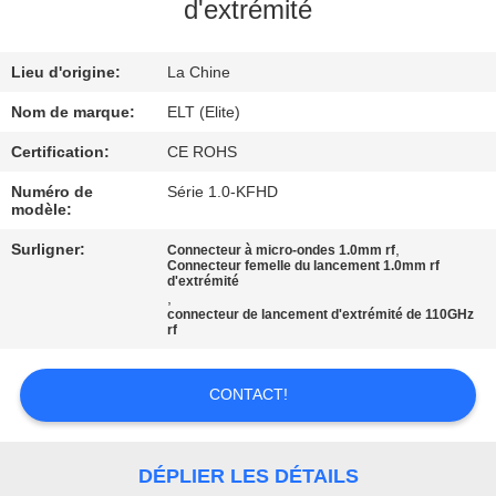
d'extrémité
CONTRÔLE
Lieu d'origine:
La Chine
DE
QUALITÉ
Nom de marque:
ELT (Elite)
Certification:
CE ROHS
CONTACTEZ-
Numéro de
Série 1.0-KFHD
modèle:
NOUS
Surligner:
,
Connecteur à micro-ondes 1.0mm rf
Connecteur femelle du lancement 1.0mm rf
d'extrémité
NOUVELLES
,
connecteur de lancement d'extrémité de 110GHz
rf
DEMANDEZ
UNE
CONTACT!
CITATION
DÉPLIER LES DÉTAILS