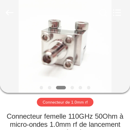
2026
Xi'an
Elite
Electronics
Co.,
Ltd..
All
Rights
MAISON
Reserved.
PRODUITS
AU
SUJET
DE
NOUS
Connecteur de 1.0mm rf
VISITE
Connecteur femelle 110GHz 50Ohm à
D'USINE
micro-ondes 1.0mm rf de lancement