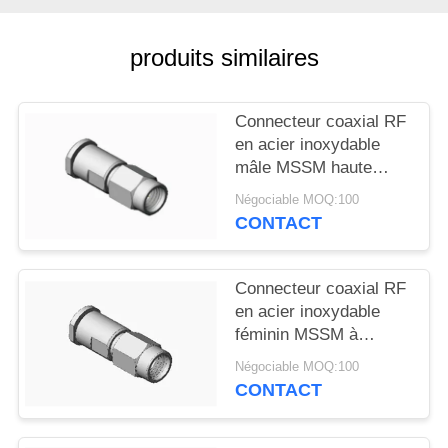
VR
SHOW
produits similaires
PLAN
Connecteur coaxial RF
DU
en acier inoxydable
SITE
mâle MSSM haute
performance pour
Négociable MOQ:100
câble MF147A
CONTACT
PRIVACY
POLICY
Connecteur coaxial RF
en acier inoxydable
féminin MSSM à
polarité inverse
Négociable MOQ:100
CONTACT