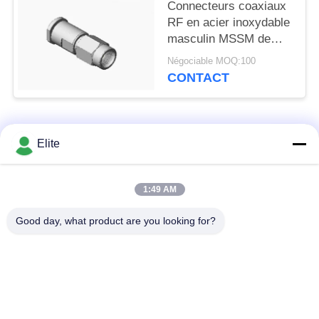
Connecteurs coaxiaux
RF en acier inoxydable
masculin MSSM de
qualité supérieure pour
Négociable MOQ:100
des performances et
CONTACT
une durabilité élevées
Catégories populaires
Tous
Elite
Connecteur de SMA
Connecteur de SMP
1:49 AM
rf
rf
Good day, what product are you looking for?
Connecteur de
connecteur de 1.0mm
SMPM rf
rf
connecteur de
connecteur de 2.4mm